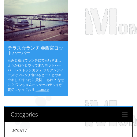
テラス☆ランチ @西宮ヨッ
トハーバー
もみじ連れてランチにでも行きまし
ょうかね〜とやって来たヨットハー
バー レストランカフェ フリアンディ
ーズでフレンチ食べるどー！とウキ
ウキして行ったら 貸切… あれ？ なぜ
に？ ワンちゃんオッケーのデッキが
貸切になっており
......more
Categories
おでかけ