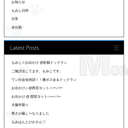
お知らせ
もみじ日和
日常
未分類
Latest Posts
もみじ☆お出かけ @彩都ドックラン
ご無沙汰してます。もみじです。
ワン社会化特訓！！播ボス会＆ドックラン
お出かけ♫ @西宮ヨットハーバー
お出かけ @ 西宮ヨットハーバー
犬服作製☆
寒さが厳し〜なりました
もみはんとひかさん♡