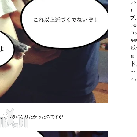
ラン
子
ブ
リ会
ヨ
冬
成
柄
ド
アン
ド 
はお近づきになりたかったのですが…