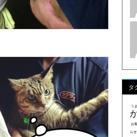
タ
う
お
らせ