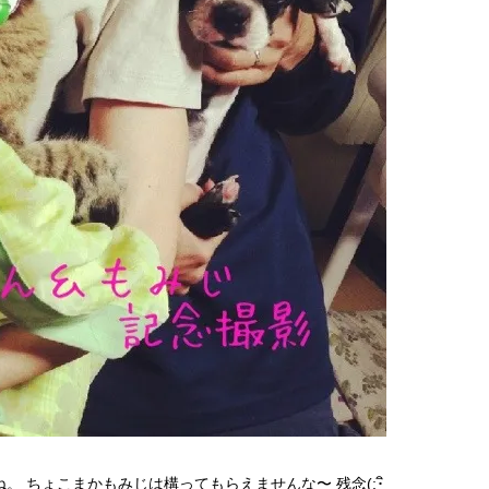
 ちょこまかもみじは構ってもらえませんな〜 残念(;･ิ