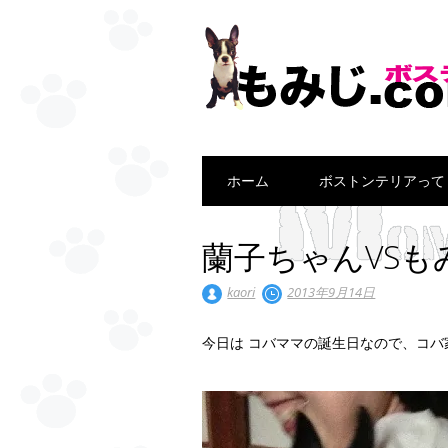
Main menu
Skip
ホーム
ボストンテリアって
to
content
蘭子ちゃんVSも
kaori
2013年9月14日
今日は コバママの誕生日なので、コバ