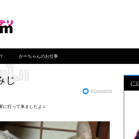
？
かーちゃんのお仕事
みじ
に
4 Comments
家に行って来ましたよ♫