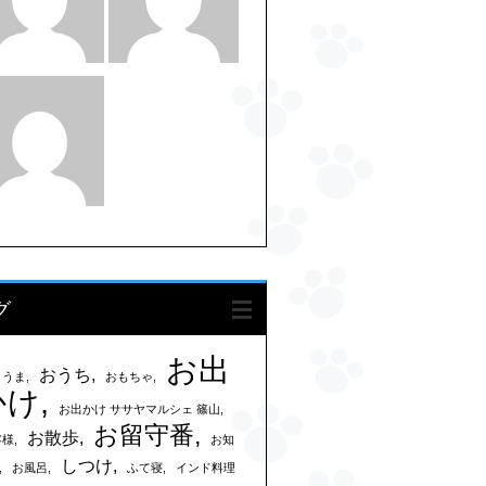
グ
お出
おうち
まうま
おもちゃ
かけ
お出かけ ササヤマルシェ 篠山
お留守番
お散歩
客様
お知
しつけ
お風呂
ふて寝
インド料理