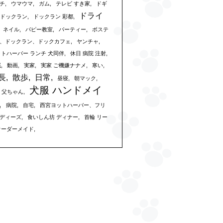
チ
ウマウマ
ガム
テレビ すき家
ドギ
ドライ
ドックラン
ドックラン 彩都
ネイル
パピー教室
パーティー
ボステ
、ドックラン、ドックカフェ
ヤンチャ
ットハーバー ランチ 犬同伴
休日 病院 注射
眠
動画
実家
実家 ご機嫌ナナメ
寒い
長
散歩
日常
昼寝
朝マック
犬服 ハンドメイ
父ちゃん
病院
自宅
西宮ヨットハーバー、フリ
ディーズ
食いしん坊 ディナー
首輪 リー
オーダーメイド