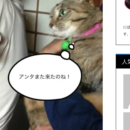
に
す
人