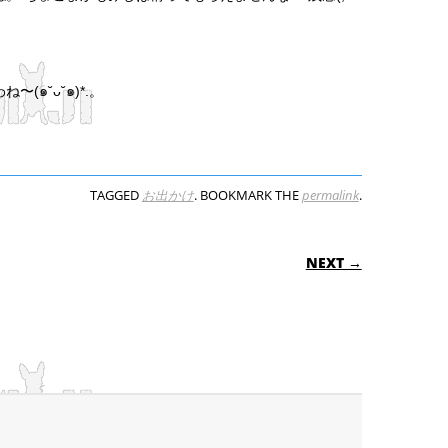
๑˘ᴗ˘๑)*.。
TAGGED
お出かけ
. BOOKMARK THE
permalink
.
ON
NEXT →