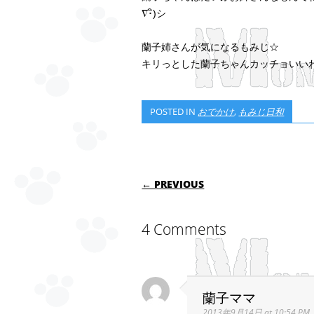
∇･ิ)シ
蘭子姉さんが気になるもみじ☆
キリっとした蘭子ちゃんカッチョいいわね〜(
POSTED IN
おでかけ
,
もみじ日和
POST NAVIGATI
← PREVIOUS
4 Comments
蘭子ママ
2013年9月14日 at 10:54 PM