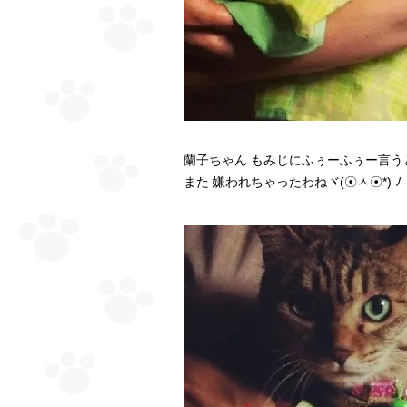
蘭子ちゃん もみじにふぅーふぅー言うと
また 嫌われちゃったわねヾ(☉ㅅ☉*) ﾉ