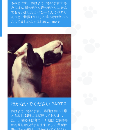
もみじです。 おはようございます☆ も
みじはん 甥っ子たん姪っ子たんに 遊ん
でもらいましたよ♡ ひーくんに ベロり
んっとご挨拶 (◔์◡◔์)ノ 追っかけ合いっ
こしてましたよ♫ はじめ
......more
行かないでください PART２
おはようございます。 昨日は 飼い主母
ともみじ 21時には就寝しておりまし
た。。 寝る子は育つ！！ 朝は ご飯待ち
のお座りから始まります そして 父が仕
事へ行った後は… 行かないでください