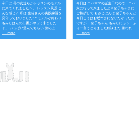
今日は 母の友達らがレッスンのモデル
今日は コバママの誕生日なので、コバ
に来てくれました〜。 レッスン風景 こ
家に行って来ましたよ♫ 蘭子ちゃまに
んな感じ☆ 私は 生徒さんの実践練習を
ご挨拶して もみじはんは 蘭子ちゃんと
見守っておりました^ ^ モデルが終わり
今日こそはお近づきになりたかったの
もみじはんの出番がやって来ました
ですが… 蘭子ちゃん もみじにふぅーふ
ぞ。 いっぱい遊んでもらい 膝の上
ぅー言うとりました(笑) また 嫌われ
......more
......more