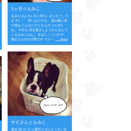
5ヶ月☆もみじ
もみじはん 5ヶ月に突入しました (◔‿◔)
✰*｡・゜ 早いものです。 我が家に来
た時は こんなにチビさんだったのに
ね。 今日も 何を悪さしようかと企んで
いるもみじはん。 すばしっこいので、
捕まえるのが大変ですヾ(☉ㅅ
......more
チビさんともみじ
最近 気づいたら選択カゴに入っている