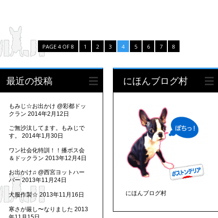
PAGE 4 OF 8
1
2
3
4
5
6
7
8
最近の投稿
にほんブログ村
もみじ☆お出かけ @彩都ドッ
クラン
2014年2月12日
ご無沙汰してます。もみじで
す。
2014年1月30日
ワン社会化特訓！！播ボス会
＆ドックラン
2013年12月4日
お出かけ♫ @西宮ヨットハー
バー
2013年11月24日
にほんブログ村
犬服作製☆
2013年11月16日
寒さが厳し〜なりました
2013
年11月15日