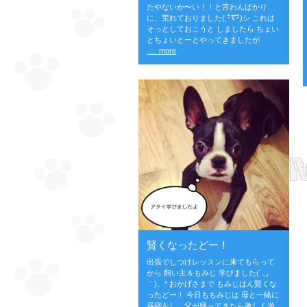
たやないか〜い！！と言わんばかり
に、荒れておりました(;･ิ∇･ิ)シ これは
そっとしておこうと しましたら ちょい
とちょいとーとやってきましたが
......more
賢くなったどー！
出張でしつけレッスンに来てもらって
から 飼い主＆もみじ 学びました(´◡ฺ
｀)。* おかげさまで もみじはん賢くな
ったどー！ 今日ももみじは 母と一緒に
昼寝をし、父が帰ってきたら激しく遊