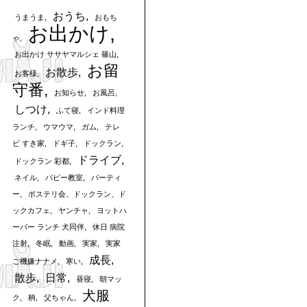
おうち
うまうま
おもち
お出かけ
ゃ
お出かけ ササヤマルシェ 篠山
お留
お散歩
お客様
守番
お知らせ
お風呂
しつけ
ふて寝
インド料理
ランチ
ウマウマ
ガム
テレ
ビ すき家
ドギ子
ドックラン
ドライブ
ドックラン 彩都
ネイル
パピー教室
パーティ
ー
ボステリ会、ドックラン、ド
ックカフェ
ヤンチャ
ヨットハ
ーバー ランチ 犬同伴
休日 病院
注射
冬眠
動画
実家
実家
成長
ご機嫌ナナメ
寒い
散歩
日常
昼寝
朝マッ
犬服
ク
柄
父ちゃん