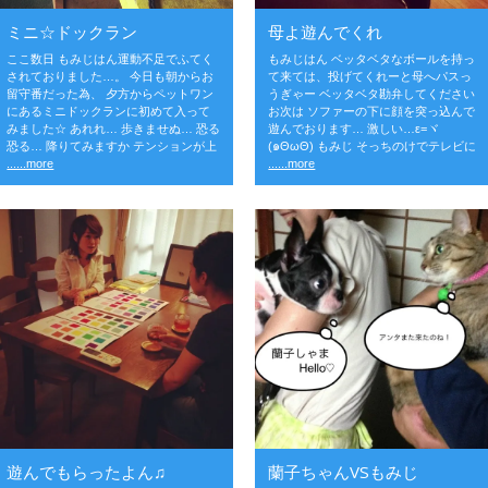
ミニ☆ドックラン
母よ遊んでくれ
ここ数日 もみじはん運動不足でふてく
もみじはん ベッタベタなボールを持っ
されておりました…。 今日も朝からお
て来ては、投げてくれーと母へパスっ
留守番だった為、 夕方からペットワン
うぎゃー ベッタベタ勘弁してください
にあるミニドックランに初めて入って
お次は ソファーの下に顔を突っ込んで
みました☆ あれれ… 歩きませぬ… 恐る
遊んでおります… 激しい…ε=ヾ
恐る… 降りてみますか テンションが上
(๑ΘωΘ) もみじ そっちのけでテレビに
......more
......more
遊んでもらったよん♫
蘭子ちゃんVSもみじ