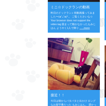
ミニ☆ドックランの動画
昨日のドックラン♫ 初動画撮ってみま
した〜(๑˘ᴗ˘๑)*.。 ご覧くださいな☆
Your browser does not support the
video tag 固まって動かなかったもみじ
はん ようやく1人で降り
......more
接近！！
今日は朝からバタバタと出かけ ロング
なお留守番だった もみじはん。 遅かっ