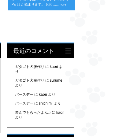
Part２が始まります。 お化
......more
最近のコメント
ガタゴト犬服作り
に
kaori
よ
り
ガタゴト犬服作り
に
surume
より
バースデー
に
kaori
より
バースデー
に
shichimi
より
遊んでもらったよん♫
に
kaori
より