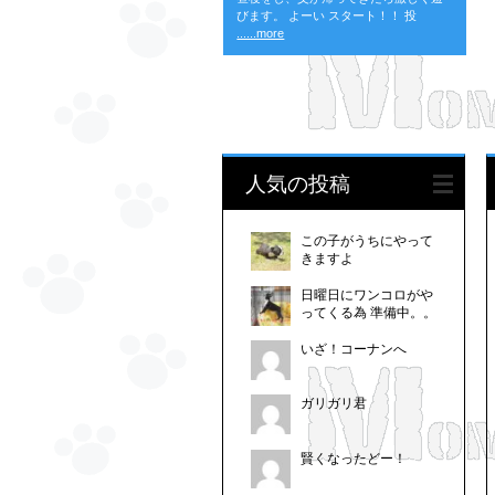
びます。 よーい スタート！！ 投
......more
人気の投稿
この子がうちにやって
きますよ
日曜日にワンコロがや
ってくる為 準備中。。
いざ！コーナンへ
ガリガリ君
賢くなったどー！