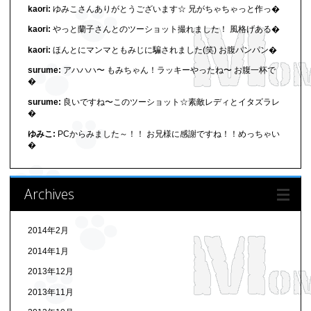
kaori:
ゆみこさんありがとうございます☆ 兄がちゃちゃっと作っ�
kaori:
やっと蘭子さんとのツーショット撮れました！ 風格げある�
kaori:
ほんとにマンマともみじに騙されました(笑) お腹パンパン�
surume:
アハハハ〜 もみちゃん！ラッキーやったね〜 お腹一杯で
�
surume:
良いですね〜このツーショット☆素敵レディとイタズラレ
�
ゆみこ:
PCからみました～！！ お兄様に感謝ですね！！めっちゃい
�
Archives
2014年2月
2014年1月
2013年12月
2013年11月