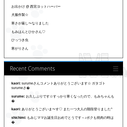
お出かけ @ 西宮ヨットハーバー
犬服作製☆
寒さが厳し〜なりました
もみはんとひかさん♡
ひっつき虫
寒がりさん
Recent Comments
kaori:
surumeさんコメントありがとうございます☆ ガタゴト
surumeさ�
surume:
お久しぶりです☆すっかり寒くなったので、もみちゃんも
�
kaori:
ありがとうございま〜す♡ また一つ大人の階段登りました^
shichimi:
もみじママお誕生日おめでとうです～♪ボクも焼肉の時は
�