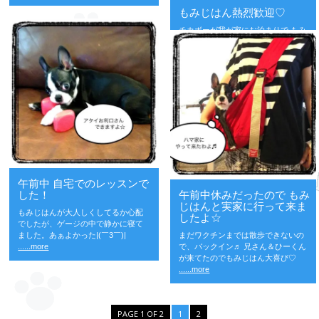
もみじはん熱烈歓迎♡
チカボーが我が家にお泊まりで もみ
じはん熱烈歓迎♡ 動きが早過ぎてブ
レるブレる ♪ε=ヽ(*･∀･)ﾉ
......more
午前中 自宅でのレッスンで
した！
午前中休みだったので もみ
じはんと実家に行って来ま
もみじはんが大人しくしてるか心配
したよ☆
でしたが、ゲージの中で静かに寝て
ました。あぁよかった|(￣3￣)|
まだワクチンまでは散歩できないの
......more
で、バックイン♬ 兄さん＆ひーくん
が来てたのでもみじはん大喜び♡
......more
PAGE 1 OF 2
1
2