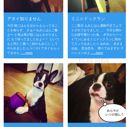
アタイ知りません
ミニ☆ドックラン
今日 朝ごはんを父からもらってるこ
ここ数日 もみじはん運動不足でふて
とを知らず、 さぁ〜もみじはんご飯
くされておりました…。 今日も朝か
よ〜 と母は再び朝ごはんをやりまし
らお留守番だった為、 夕方からペッ
た もう待ってましたわよー！ といつ
トワンにあるミニドックランに初め
もと同じく腹べこ顔のもみじに して
て入ってみました☆ あれれ… 歩きま
やられました (｡☉◇☉) アタイもらっ
せぬ… 恐る恐る… 降りてみますか テ
てません
......more
ンションが上
......more