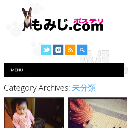
Main menu
Skip
MENU
to
content
Category Archives:
未分類