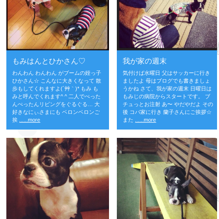
もみはんとひかさん♡
我が家の週末
わんわん わんわん がブームの姪っ子
気付けば水曜日 父はサッカーに行き
ひかさん☆ こんなに大きくなって 散
ましたよ 母はブログでも書きましょ
歩もしてくれますよ(´艸｀)* もみ も
うかね さて、我が家の週末 日曜日は
みと呼んでくれます^ ^ 二人でぺった
もみじの病院からスタートです。 ブ
んぺったんリビングをぐるぐる… 大
チュっとお注射 あ〜 やだやだよ その
好きなにぃさまにも ベロンベロンご
後 コバ家に行き 蘭子さんにご挨拶☆
挨
......more
また
......more