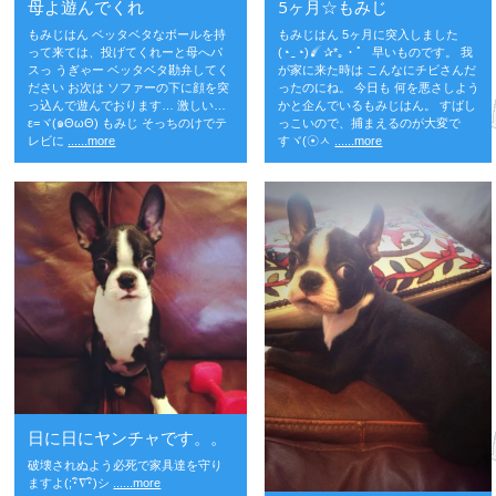
母よ遊んでくれ
5ヶ月☆もみじ
もみじはん ベッタベタなボールを持
もみじはん 5ヶ月に突入しました
って来ては、投げてくれーと母へパ
(◔‿◔)
✰*｡・゜ 早いものです。 我
スっ うぎゃー ベッタベタ勘弁してく
が家に来た時は こんなにチビさんだ
ださい お次は ソファーの下に顔を突
ったのにね。 今日も 何を悪さしよう
っ込んで遊んでおります… 激しい…
かと企んでいるもみじはん。 すばし
ε=ヾ(๑ΘωΘ) もみじ そっちのけでテ
っこいので、捕まえるのが大変で
レビに
......more
すヾ(☉ㅅ
......more
日に日にヤンチャです。。
破壊されぬよう必死で家具達を守り
ますよ(;･ิ∇･ิ)シ
......more