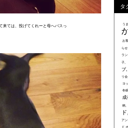
タ
う
って来ては、投げてくれーと母へパスっ
お
らせ
ラン
子
ブ
リ会
ヨ
冬
成
柄
ド
アン
ド 