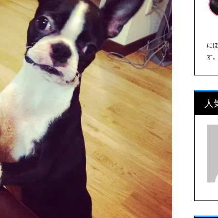
に
す
人