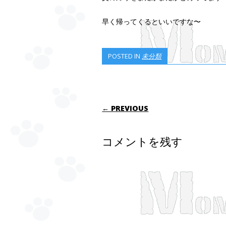
早く帰ってくるといいですな〜
POSTED IN
未分類
POST NAVIGATI
← PREVIOUS
コメントを残す