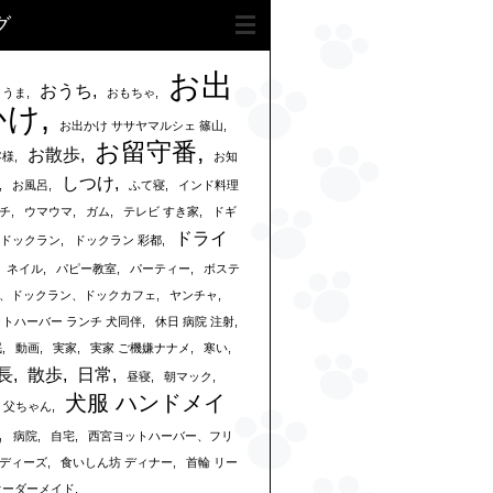
グ
お出
おうち
まうま
おもちゃ
かけ
お出かけ ササヤマルシェ 篠山
お留守番
お散歩
客様
お知
しつけ
お風呂
ふて寝
インド料理
チ
ウマウマ
ガム
テレビ すき家
ドギ
ドライ
ドックラン
ドックラン 彩都
ネイル
パピー教室
パーティー
ボステ
、ドックラン、ドックカフェ
ヤンチャ
ットハーバー ランチ 犬同伴
休日 病院 注射
眠
動画
実家
実家 ご機嫌ナナメ
寒い
長
散歩
日常
昼寝
朝マック
犬服 ハンドメイ
父ちゃん
病院
自宅
西宮ヨットハーバー、フリ
ディーズ
食いしん坊 ディナー
首輪 リー
オーダーメイド