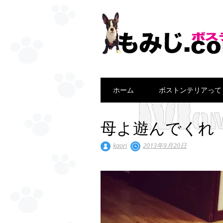
Main menu
Skip
ホーム
ボストンテリアって
to
content
母よ遊んでくれ
kaori
2013年9月20日