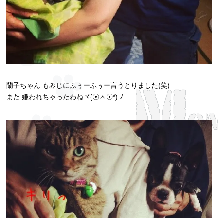
蘭子ちゃん もみじにふぅーふぅー言うとりました(笑)
また 嫌われちゃったわねヾ(☉ㅅ☉*) ﾉ