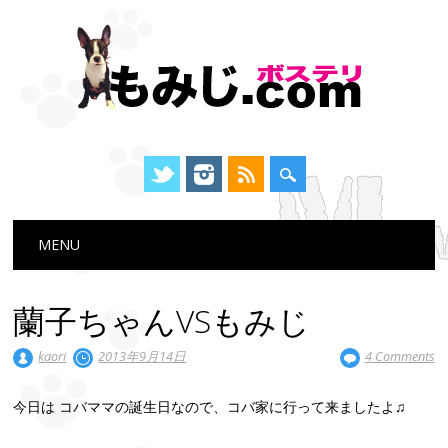
Main menu
Skip
MENU
to
content
蘭子ちゃんVSもみじ
kaori
2013年9月14日
4 Comments
今日は コバママの誕生日なので、コバ家に行って来ましたよ♫