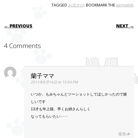
TAGGED
お出かけ
. BOOKMARK THE
permalink
.
POST NAVIGATION
← PREVIOUS
NEXT →
4 Comments
蘭子ママ
2013年9月14日 at 10:54 PM
いつか、もみちゃんとツーショットしてほしかったので嬉
しいです
13才も年上猫、早くお姉さんらしく
なってもらいたい‥‥
返信