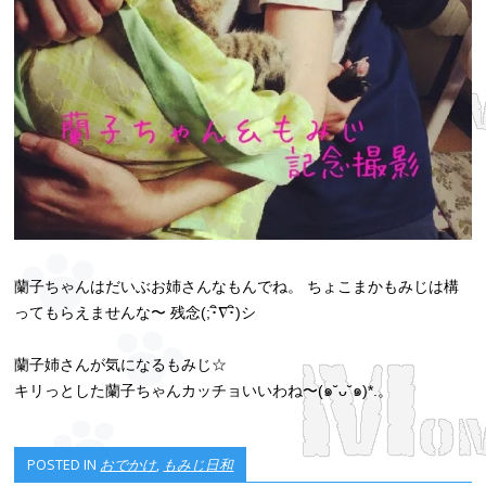
蘭子ちゃんはだいぶお姉さんなもんでね。 ちょこまかもみじは構
ってもらえませんな〜 残念(;･ิ∇･ิ)シ
蘭子姉さんが気になるもみじ☆
キリっとした蘭子ちゃんカッチョいいわね〜(๑˘ᴗ˘๑)*.。
POSTED IN
おでかけ
,
もみじ日和