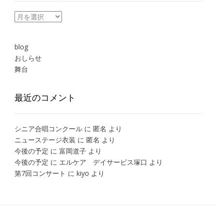
月
別
の
ブ
blog
ロ
おしらせ
グ
舞台
一
覧
最近のコメント
シニア合唱コンクール
に
匿名
より
ニューステージ衣装
に
匿名
より
今後の予定
に
富岡道子
より
今後の予定
に
エルケア デイサービス塚口
より
第7回コンサート
に
kiyo
より