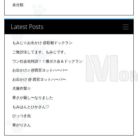
未分類
Latest Posts
もみじ☆お出かけ @彩都ドックラン
ご無沙汰してます。もみじです。
ワン社会化特訓！！播ボス会＆ドックラン
お出かけ♫ @西宮ヨットハーバー
お出かけ @ 西宮ヨットハーバー
犬服作製☆
寒さが厳し〜なりました
もみはんとひかさん♡
ひっつき虫
寒がりさん