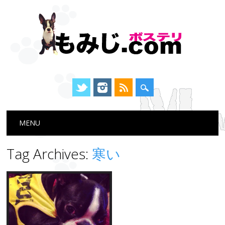
Main menu
Skip
MENU
to
content
Tag Archives:
寒い