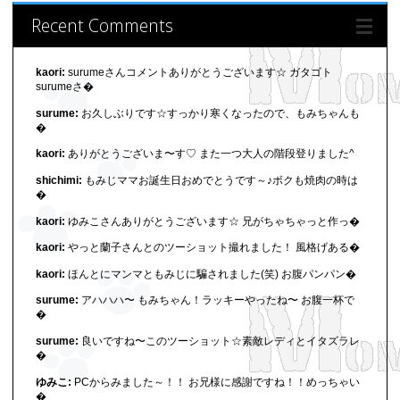
Recent Comments
kaori:
surumeさんコメントありがとうございます☆ ガタゴト
surumeさ�
surume:
お久しぶりです☆すっかり寒くなったので、もみちゃんも
�
kaori:
ありがとうございま〜す♡ また一つ大人の階段登りました^
shichimi:
もみじママお誕生日おめでとうです～♪ボクも焼肉の時は
�
kaori:
ゆみこさんありがとうございます☆ 兄がちゃちゃっと作っ�
kaori:
やっと蘭子さんとのツーショット撮れました！ 風格げある�
kaori:
ほんとにマンマともみじに騙されました(笑) お腹パンパン�
surume:
アハハハ〜 もみちゃん！ラッキーやったね〜 お腹一杯で
�
surume:
良いですね〜このツーショット☆素敵レディとイタズラレ
�
ゆみこ:
PCからみました～！！ お兄様に感謝ですね！！めっちゃい
�