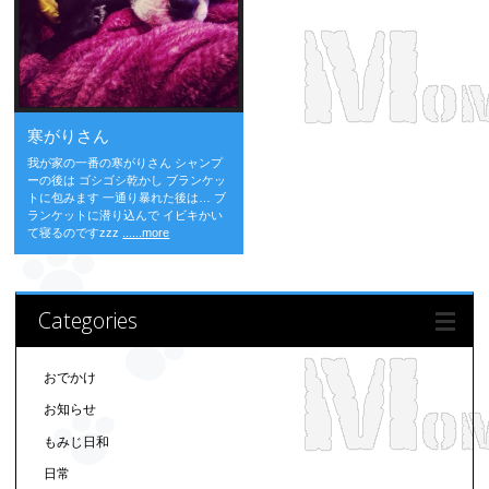
寒がりさん
我が家の一番の寒がりさん シャンプ
ーの後は ゴシゴシ乾かし ブランケッ
トに包みます 一通り暴れた後は… ブ
ランケットに潜り込んで イビキかい
て寝るのですzzz
......more
Categories
おでかけ
お知らせ
もみじ日和
日常