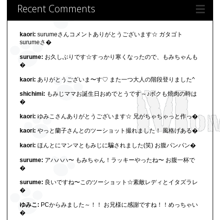
Recent Comments
kaori:
surumeさんコメントありがとうございます☆ ガタゴト
surumeさ�
surume:
お久しぶりです☆すっかり寒くなったので、もみちゃんも
�
kaori:
ありがとうございま〜す♡ また一つ大人の階段登りました^
shichimi:
もみじママお誕生日おめでとうです～♪ボクも焼肉の時は
�
kaori:
ゆみこさんありがとうございます☆ 兄がちゃちゃっと作っ�
kaori:
やっと蘭子さんとのツーショット撮れました！ 風格げある�
kaori:
ほんとにマンマともみじに騙されました(笑) お腹パンパン�
surume:
アハハハ〜 もみちゃん！ラッキーやったね〜 お腹一杯で
�
surume:
良いですね〜このツーショット☆素敵レディとイタズラレ
�
ゆみこ:
PCからみました～！！ お兄様に感謝ですね！！めっちゃい
�