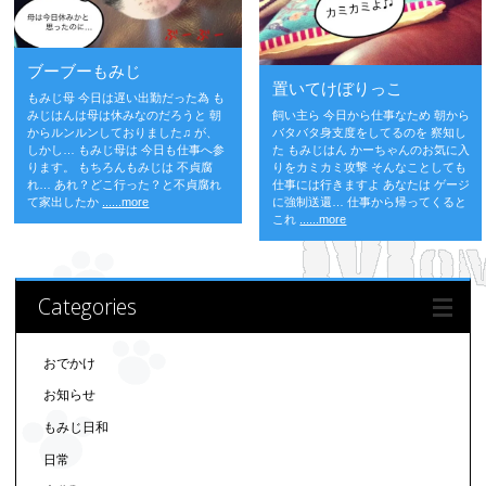
ブーブーもみじ
置いてけぼりっこ
もみじ母 今日は遅い出勤だった為 も
みじはんは母は休みなのだろうと 朝
飼い主ら 今日から仕事なため 朝から
からルンルンしておりました♫ が、
バタバタ身支度をしてるのを 察知し
しかし… もみじ母は 今日も仕事へ参
た もみじはん かーちゃんのお気に入
ります。 もちろんもみじは 不貞腐
りをカミカミ攻撃 そんなことしても
れ… あれ？どこ行った？と不貞腐れ
仕事には行きますよ あなたは ゲージ
て家出したか
......more
に強制送還… 仕事から帰ってくると
これ
......more
Categories
おでかけ
お知らせ
もみじ日和
日常