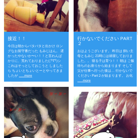
接近！！
行かないでください PART
２
今日は朝からバタバタと出かけ ロン
グなお留守番だった もみじはん。 遅
おはようございます。 昨日は 飼い主
かったやないか〜い！！と言わんば
母ともみじ 21時には就寝しておりま
かりに、荒れておりました(;･ิ∇･ิ)シ
した。。 寝る子は育つ！！ 朝は ご飯
これはそっとしておこうと しました
待ちのお座りから始まります そして
ら ちょいとちょいとーとやってきま
父が仕事へ行った後は… 行かないで
したが
......more
ください Part２が始まります。 お化
......more