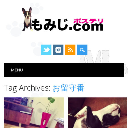
Main menu
Skip
MENU
to
content
Tag Archives:
お留守番