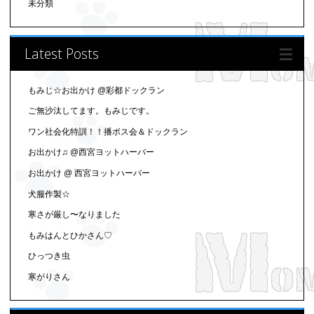
未分類
Latest Posts
もみじ☆お出かけ @彩都ドックラン
ご無沙汰してます。もみじです。
ワン社会化特訓！！播ボス会＆ドックラン
お出かけ♫ @西宮ヨットハーバー
お出かけ @ 西宮ヨットハーバー
犬服作製☆
寒さが厳し〜なりました
もみはんとひかさん♡
ひっつき虫
寒がりさん