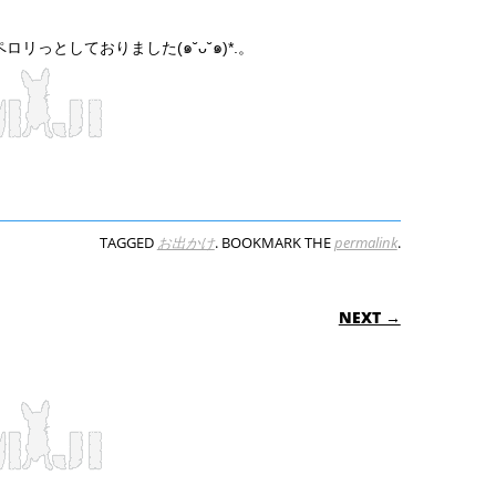
っとしておりました(๑˘ᴗ˘๑)*.。
TAGGED
お出かけ
. BOOKMARK THE
permalink
.
ON
NEXT →