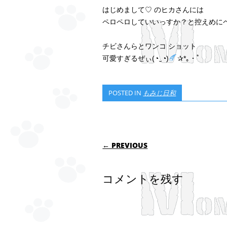
はじめまして♡ のヒカさんには
ペロペロしていいっすか？と控えめにペロリ
チビさんらとワンコ ショット
可愛すぎるぜぃ(◔‿◔)
✰*｡・゜
POSTED IN
もみじ日和
POST NAVIGATI
← PREVIOUS
コメントを残す