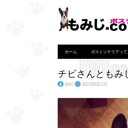
Main menu
Skip
ホーム
ボストンテリアって
to
content
チビさんともみ
kaori
2013年9月17日