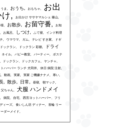
お出
おうち
まうま
おもちゃ
かけ
お出かけ ササヤマルシェ 篠山
お留守番
お散歩
客様
お知
しつけ
お風呂
ふて寝
インド料理
チ
ウマウマ
ガム
テレビ すき家
ドギ
ドライ
ドックラン
ドックラン 彩都
ネイル
パピー教室
パーティー
ボステ
、ドックラン、ドックカフェ
ヤンチャ
ットハーバー ランチ 犬同伴
休日 病院 注射
眠
動画
実家
実家 ご機嫌ナナメ
寒い
長
散歩
日常
昼寝
朝マック
犬服 ハンドメイ
父ちゃん
病院
自宅
西宮ヨットハーバー、フリ
ディーズ
食いしん坊 ディナー
首輪 リー
オーダーメイド