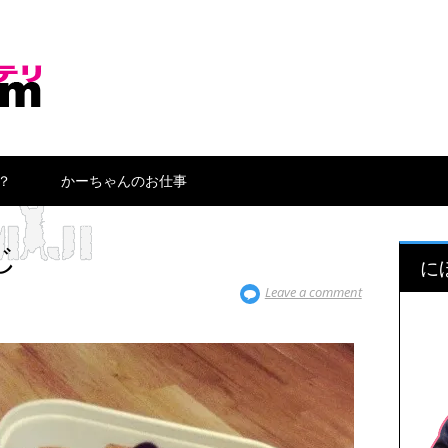
？
かーちゃんのお仕事
じ
に
Leave a comment