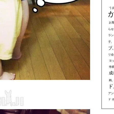
う
お
らせ
ラン
子
ブ
リ会
ヨ
冬
成
柄
ド
アン
ド 