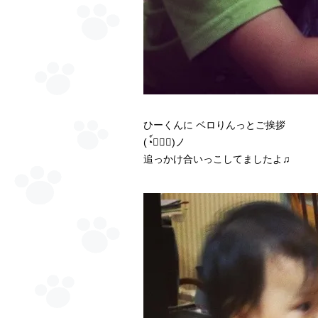
ひーくんに ベロりんっとご挨拶
(◔์◡◔์)ノ
追っかけ合いっこしてましたよ♫