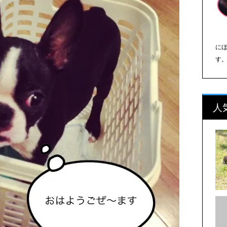
に
す
人