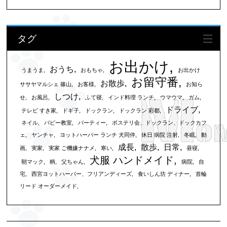
タグ
お出かけ
おうち
うまうま
おもちゃ
お出かけ
お留守番
お散歩
ササヤマルシェ 篠山
お客様
お知ら
しつけ
せ
お風呂
ふて寝
インド料理 ランチ
ウマウマ
ガム
ドライブ
テレビ すき家
ドギ子
ドックラン
ドックラン 彩都
ネイル
パピー教室
パーティー
ボステリ会、ドックラン、ドックカフ
ェ
ヤンチャ
ヨットハーバー ランチ 犬同伴
休日 病院 注射
冬眠
動
成長
散歩
日常
画
実家
実家 ご機嫌ナナメ
寒い
昼寝
犬服 ハンドメイド
朝マック
柄
父ちゃん
病院
自
宅
西宮ヨットハーバー、フリアンディーズ
食いしん坊 ディナー
首輪
リード オーダーメイド