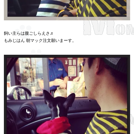
飼い主らは腹ごしらえさ♬
もみじはん 朝マック注文願いまーす。