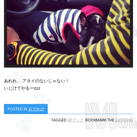
あれれ… アタイのないじゃない！
いじけてやるーzzz
POSTED IN
おでかけ
TAGGED
朝マック
. BOOKMARK THE
permalink
.