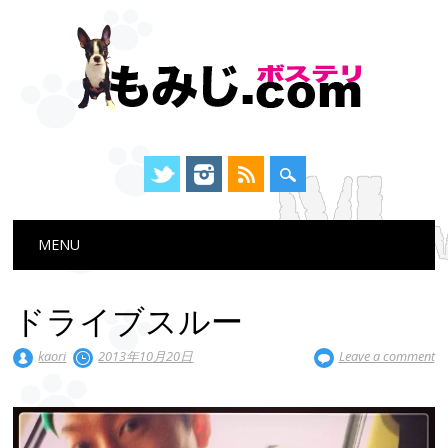
Main menu
Skip
MENU
to
content
ドライブスルー
kaori
2013年10月20日
Leave a comment