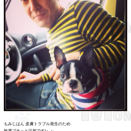
もみじはん 皮膚トラブル発生のため
毎週ブチっと注射です(･_･;