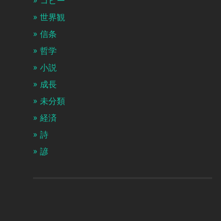
コピー
世界観
信条
哲学
小説
成長
未分類
経済
詩
諺