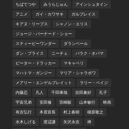
ちばてつや
みうらじゅん
アインシュタイン
アニメ
ガイ・カワサキ
ガルブレイス
キアヌ・リーブス
シャノン・エリス
ジョージ・バーナード・ショー
スティービーワンダー
ダランベール
ダン・プライス
ニーチェ
バラク・オバマ
ピーター・ドラッカー
マキャベリ
マハトマ・ガンジー
マリア・シャラポワ
メアリー・エンゲルブレイット
ラリー・ペイジ
内藤忍
凡人
千田琢哉
吉田兼好
孔子
宇宙兄弟
安田修
宮崎駿
山本敏行
映画
有吉弘行
本居宣長
村上春樹
槇原敬之
水木しげる
渡辺謙
矢沢永吉
禅