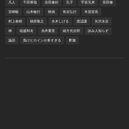
凡人
千田琢哉
吉田兼好
孔子
宇宙兄弟
安田修
宮崎駿
山本敏行
映画
有吉弘行
本居宣長
村上春樹
槇原敬之
水木しげる
渡辺謙
矢沢永吉
禅
稲盛和夫
糸井重里
緒方光次郎
詠み人知らず
論語
負けヒロインが多すぎる
釈迦