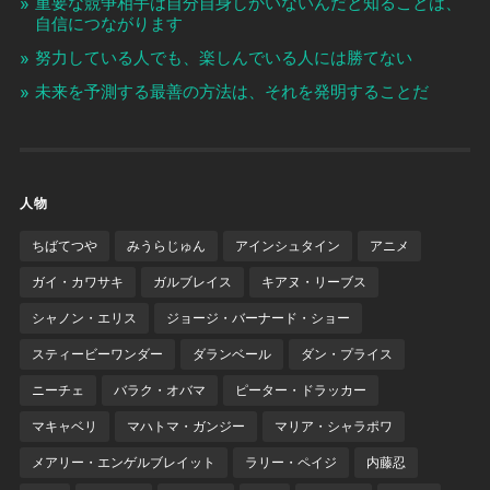
重要な競争相手は自分自身しかいないんだと知ることは、
自信につながります
努力している人でも、楽しんでいる人には勝てない
未来を予測する最善の方法は、それを発明することだ
人物
ちばてつや
みうらじゅん
アインシュタイン
アニメ
ガイ・カワサキ
ガルブレイス
キアヌ・リーブス
シャノン・エリス
ジョージ・バーナード・ショー
スティービーワンダー
ダランベール
ダン・プライス
ニーチェ
バラク・オバマ
ピーター・ドラッカー
マキャベリ
マハトマ・ガンジー
マリア・シャラポワ
メアリー・エンゲルブレイット
ラリー・ペイジ
内藤忍