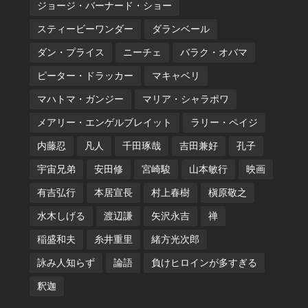
ジョージ・バーナード・ショー
スティービーワンダー
ダランベール
ダン・プライス
ニーチェ
バラク・オバマ
ピーター・ドラッカー
マキャベリ
マハトマ・ガンジー
マリア・シャラポワ
メアリー・エンゲルブレイット
ラリー・ペイジ
内藤忍
凡人
千田琢哉
吉田兼好
孔子
宇宙兄弟
安田修
宮崎駿
山本敏行
映画
有吉弘行
本居宣長
村上春樹
槇原敬之
水木しげる
渡辺謙
矢沢永吉
禅
稲盛和夫
糸井重里
緒方光次郎
詠み人知らず
論語
負けヒロインが多すぎる
釈迦