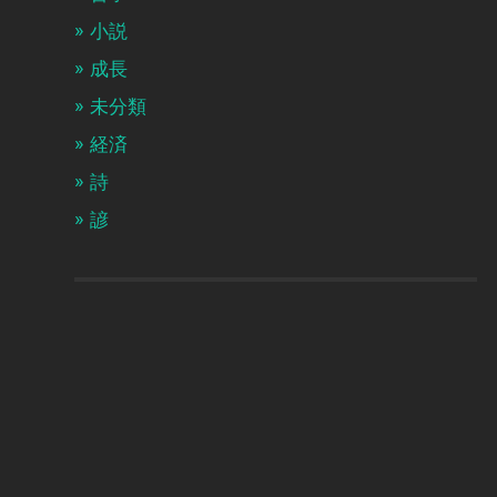
小説
成長
未分類
経済
詩
諺