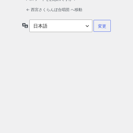
← 西宮さくらんぼ合唱団 へ移動
言
語