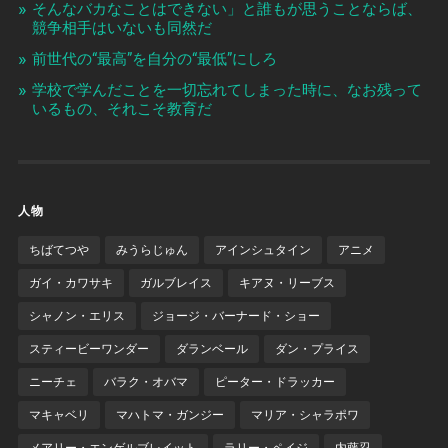
そんなバカなことはできない」と誰もが思うことならば、
競争相手はいないも同然だ
前世代の“最高”を自分の“最低”にしろ
学校で学んだことを一切忘れてしまった時に、なお残って
いるもの、それこそ教育だ
人物
ちばてつや
みうらじゅん
アインシュタイン
アニメ
ガイ・カワサキ
ガルブレイス
キアヌ・リーブス
シャノン・エリス
ジョージ・バーナード・ショー
スティービーワンダー
ダランベール
ダン・プライス
ニーチェ
バラク・オバマ
ピーター・ドラッカー
マキャベリ
マハトマ・ガンジー
マリア・シャラポワ
メアリー・エンゲルブレイット
ラリー・ペイジ
内藤忍