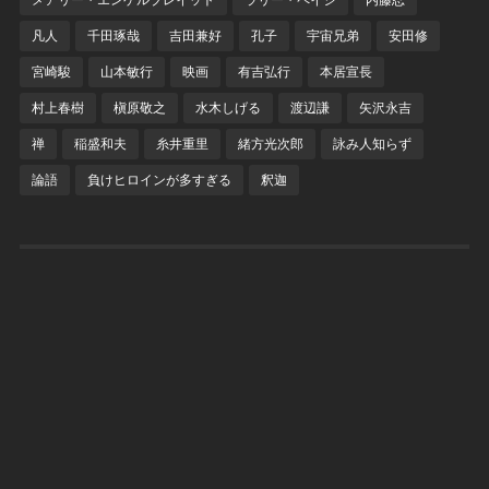
凡人
千田琢哉
吉田兼好
孔子
宇宙兄弟
安田修
宮崎駿
山本敏行
映画
有吉弘行
本居宣長
村上春樹
槇原敬之
水木しげる
渡辺謙
矢沢永吉
禅
稲盛和夫
糸井重里
緒方光次郎
詠み人知らず
論語
負けヒロインが多すぎる
釈迦