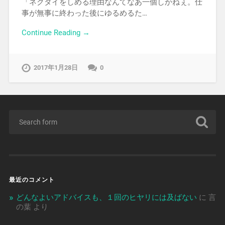
「ネクタイをしめる理由なんてなあ一個しかねぇ。仕
事が無事に終わった後にゆるめるた…
Continue Reading →
2017年1月28日
0
最近のコメント
どんなよいアドバイスも、１回のヒヤリには及ばない
に
言
の葉
より