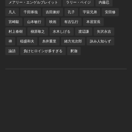
メアリー・エンゲルブレイット
ラリー・ペイジ
内藤忍
凡人
千田琢哉
吉田兼好
孔子
宇宙兄弟
安田修
宮崎駿
山本敏行
映画
有吉弘行
本居宣長
村上春樹
槇原敬之
水木しげる
渡辺謙
矢沢永吉
禅
稲盛和夫
糸井重里
緒方光次郎
詠み人知らず
論語
負けヒロインが多すぎる
釈迦