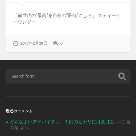
「前世代の“最高”を自分の“最低”にしろ」 スティービ
ーワンダー
2017年2月28日
0
最近のコメント
どんなよいアドバイスも、１回のヒヤリには及ばない
に
言
の葉
より