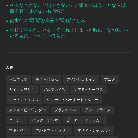
そんなバカなことはできない」と誰もが思うことならば、
競争相手はいないも同然だ
前世代の“最高”を自分の“最低”にしろ
学校で学んだことを一切忘れてしまった時に、なお残って
いるもの、それこそ教育だ
人物
ちばてつや
みうらじゅん
アインシュタイン
アニメ
ガイ・カワサキ
ガルブレイス
キアヌ・リーブス
シャノン・エリス
ジョージ・バーナード・ショー
スティービーワンダー
ダランベール
ダン・プライス
ニーチェ
バラク・オバマ
ピーター・ドラッカー
マキャベリ
マハトマ・ガンジー
マリア・シャラポワ