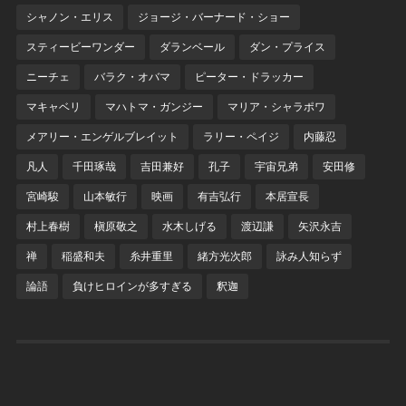
シャノン・エリス
ジョージ・バーナード・ショー
スティービーワンダー
ダランベール
ダン・プライス
ニーチェ
バラク・オバマ
ピーター・ドラッカー
マキャベリ
マハトマ・ガンジー
マリア・シャラポワ
メアリー・エンゲルブレイット
ラリー・ペイジ
内藤忍
凡人
千田琢哉
吉田兼好
孔子
宇宙兄弟
安田修
宮崎駿
山本敏行
映画
有吉弘行
本居宣長
村上春樹
槇原敬之
水木しげる
渡辺謙
矢沢永吉
禅
稲盛和夫
糸井重里
緒方光次郎
詠み人知らず
論語
負けヒロインが多すぎる
釈迦