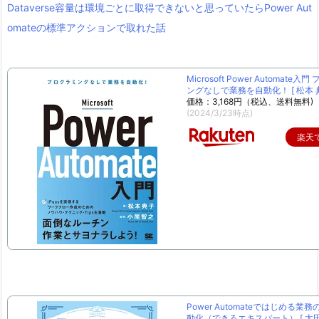
Dataverse容量は環境ごとに取得できないと思っていたらPower Aut
omateの標準アクションで取れた話
Microsoft Power Automate入
ングなしで業務を自動化！ [ 松本 典
価格：3,168円（税込、送料無料)
(2024/3/23時点)
楽天
Power Automateではじめる業
動化（できるエキスパート） [ 太田 