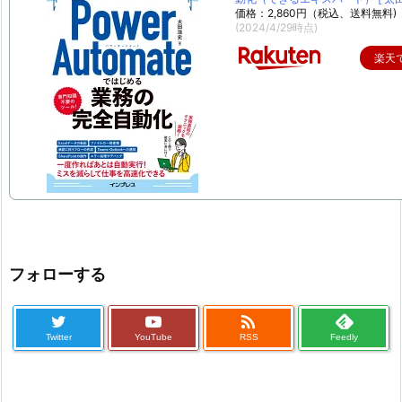
価格：2,860円（税込、送料無料)
(2024/4/29時点)
楽天
フォローする

Twitter
YouTube
RSS
Feedly