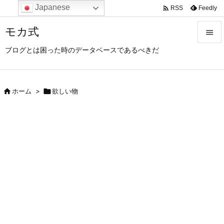
Japanese

Feedly
RSS
モカ式

ブログとは困った時のデータベースであるべきだ

メニュ

サイド

ホーム
>

欲しい物

前へ

次へ

検索