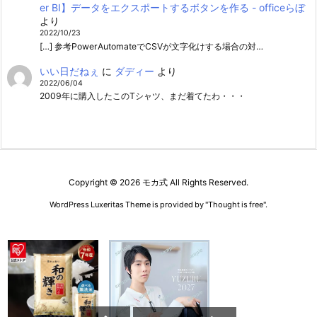
er BI】データをエクスポートするボタンを作る - officeらぼ
より
2022/10/23
[…] 参考PowerAutomateでCSVが文字化けする場合の対…
いい日だねぇ
に
ダディー
より
2022/06/04
2009年に購入したこのTシャツ、まだ着てたわ・・・
Copyright ©
2026
モカ式
All Rights Reserved.
WordPress Luxeritas Theme is provided by "
Thought is free
".