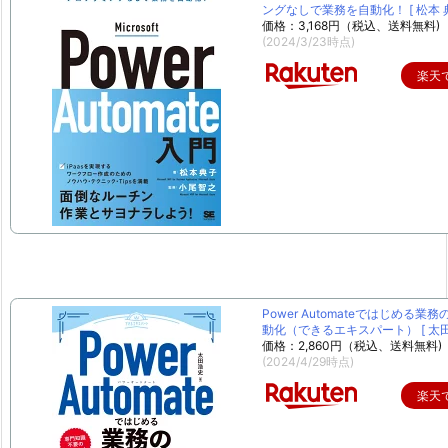
ングなしで業務を自動化！ [ 松本 典
価格：3,168円（税込、送料無料)
(2024/3/23時点)
楽天
Power Automateではじめる業
動化（できるエキスパート） [ 太田 
価格：2,860円（税込、送料無料)
(2024/4/29時点)
楽天