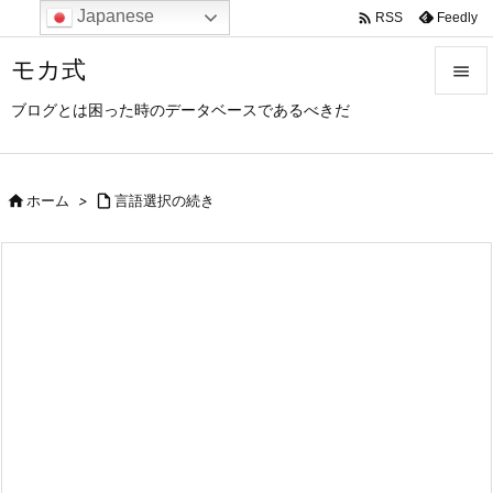
Japanese

Feedly
RSS
モカ式

ブログとは困った時のデータベースであるべきだ

メニュ

サイド

ホーム
>

言語選択の続き

前へ

次へ

検索