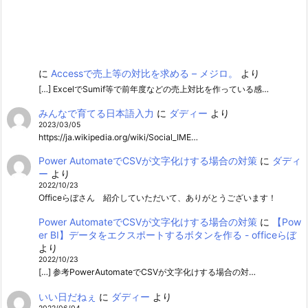
に
Accessで売上等の対比を求める – メジロ。
より
[…] ExcelでSumif等で前年度などの売上対比を作っている感…
みんなで育てる日本語入力
に
ダディー
より
2023/03/05
https://ja.wikipedia.org/wiki/Social_IME…
Power AutomateでCSVが文字化けする場合の対策
に
ダディ
ー
より
2022/10/23
Officeらぼさん 紹介していただいて、ありがとうございます！
Power AutomateでCSVが文字化けする場合の対策
に
【Pow
er BI】データをエクスポートするボタンを作る - officeらぼ
より
2022/10/23
[…] 参考PowerAutomateでCSVが文字化けする場合の対…
いい日だねぇ
に
ダディー
より