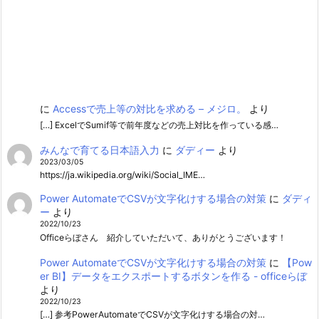
に
Accessで売上等の対比を求める – メジロ。
より
[…] ExcelでSumif等で前年度などの売上対比を作っている感…
みんなで育てる日本語入力
に
ダディー
より
2023/03/05
https://ja.wikipedia.org/wiki/Social_IME…
Power AutomateでCSVが文字化けする場合の対策
に
ダディ
ー
より
2022/10/23
Officeらぼさん 紹介していただいて、ありがとうございます！
Power AutomateでCSVが文字化けする場合の対策
に
【Pow
er BI】データをエクスポートするボタンを作る - officeらぼ
より
2022/10/23
[…] 参考PowerAutomateでCSVが文字化けする場合の対…