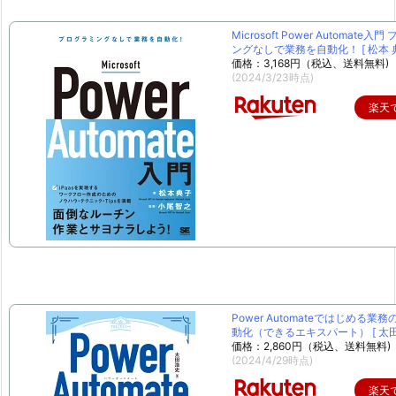
Microsoft Power Automate入
ングなしで業務を自動化！ [ 松本 典
価格：3,168円（税込、送料無料)
(2024/3/23時点)
楽天
Power Automateではじめる業
動化（できるエキスパート） [ 太田 
価格：2,860円（税込、送料無料)
(2024/4/29時点)
楽天