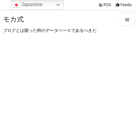
Japanese

Feedly
RSS
モカ式

ブログとは困った時のデータベースであるべきだ

メニュ

サイド

前へ

次へ

検索