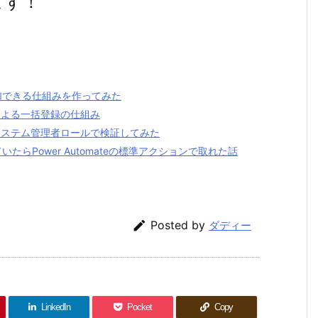
ます！
加できる仕組みを作ってみた
トによる一括登録の仕組み
？ システム管理者ロールで検証してみた
いたらPower Automateの標準アクションで取れた話

Posted by
ダディー
LinkedIn
Pocket
Copy