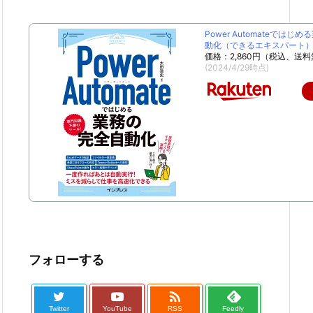
Power Automateではじ
動化（できるエキスパート） [
価格：2,860円（税込、送料
(2024/4/29時点)
フォローする

Twitter
YouTube
RSS
Feedly