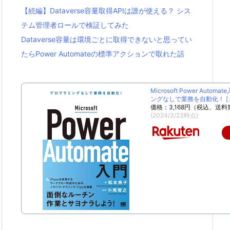
【続編】Dataverse容量取得APIは誰が使える？ シス
テム管理者ロールで検証してみた
Dataverse容量は環境ごとに取得できないと思ってい
たらPower Automateの標準アクションで取れた話
Microsoft Power Autom
ングなしで業務を自動化！ [ 松
価格：3,168円（税込、送料
(2024/3/23時点)