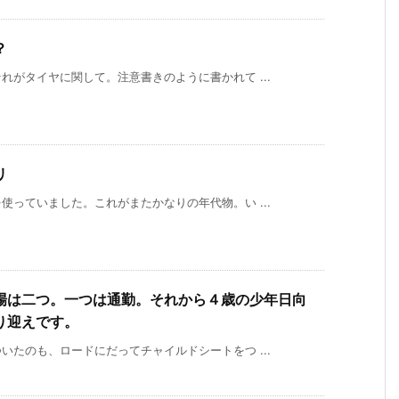
？
がタイヤに関して。注意書きのように書かれて ...
リ
っていました。これがまたかなりの年代物。い ...
場は二つ。一つは通勤。それから４歳の少年日向
り迎えです。
たのも、ロードにだってチャイルドシートをつ ...