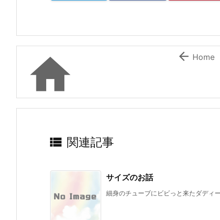


Home

関連記事
サイズのお話
細身のチューブにビビっと来たダディー。