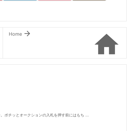


Home
ポチッとオークションの入札を押す前にはもち ...