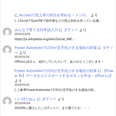
に
Accessで売上等の対比を求める – メジロ。
より
[…] ExcelでSumif等で前年度などの売上対比を作っている感…
みんなで育てる日本語入力
に
ダディー
より
2023/03/05
https://ja.wikipedia.org/wiki/Social_IME…
Power AutomateでCSVが文字化けする場合の対策
に
ダディ
ー
より
2022/10/23
Officeらぼさん 紹介していただいて、ありがとうございます！
Power AutomateでCSVが文字化けする場合の対策
に
【Pow
er BI】データをエクスポートするボタンを作る - officeらぼ
より
2022/10/23
[…] 参考PowerAutomateでCSVが文字化けする場合の対…
いい日だねぇ
に
ダディー
より
2022/06/04
2009年に購入したこのTシャツ、まだ着てたわ・・・