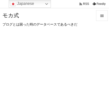
Japanese

Feedly
RSS
モカ式

ブログとは困った時のデータベースであるべきだ

メニュ

サイド

前へ

次へ

検索