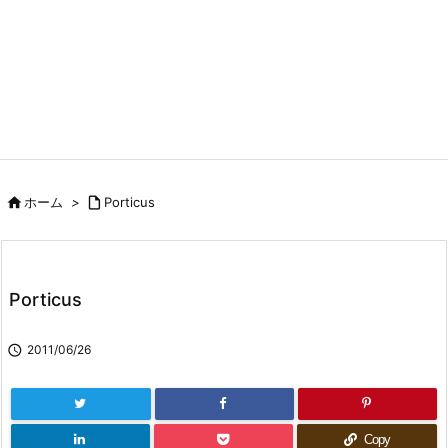

ホーム
>

Porticus
Porticus

2011/06/26
Copy