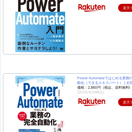
楽天
Power Automateではじめる業
動化（できるエキスパート） [ 太田 
価格：2,860円（税込、送料無料)
(2024/4/29時点)
楽天